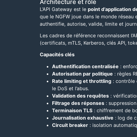
Architecture et rôle
L’API Gateway est le
point d’application d
que le NGFW joue dans le monde réseau et q
authentifie, autorise, valide, limite et jou
Les cadres de référence reconnaissent l
(certificats, mTLS, Kerberos, clés API, to
Capacités clés
Authentification centralisée
: enfor
Autorisation par politique
: règles R
Rate limiting et throttling
: contrôle
le DoS et l’abus.
Validation des requêtes
: vérificati
Filtrage des réponses
: suppression
Terminaison TLS
: chiffrement de b
Journalisation exhaustive
: log de c
Circuit breaker
: isolation automatiq