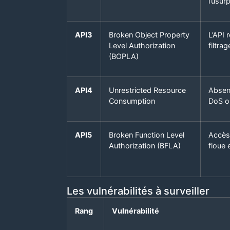
l’usur
API3
Broken Object Property
L’API 
Level Authorization
filtrag
(BOPLA)
API4
Unrestricted Resource
Absenc
Consumption
DoS o
API5
Broken Function Level
Accès 
Authorization (BFLA)
floue 
Les vulnérabilités à surveiller
Rang
Vulnérabilité