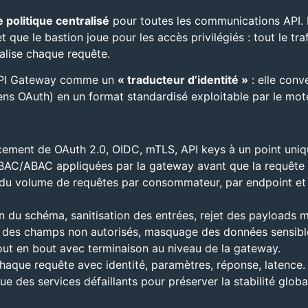
e politique centralisé
pour toutes les communications API. E
ue le bastion joue pour les accès privilégiés : tout le traf
rnalise chaque requête.
’API Gateway comme un
« traducteur d’identité »
: elle conv
kens OAuth) en un format standardisé exploitable par le mote
cement de OAuth 2.0, OIDC, mTLS, API keys à un point uniq
BAC/ABAC appliquées par la gateway avant que la requête n
 du volume de requêtes par consommateur, par endpoint et 
on du schéma, sanitisation des entrées, rejet des payloads 
 des champs non autorisés, masquage des données sensibl
out en bout avec terminaison au niveau de la gateway.
haque requête avec identité, paramètres, réponse, latence.
ue des services défaillants pour préserver la stabilité globa