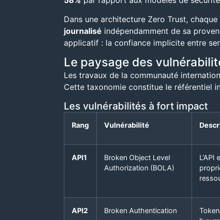
58%
par rapport aux modèles de sécurité 
Dans une architecture Zero Trust, chaque a
journalisé
indépendamment de sa provenance
applicatif : la confiance implicite entre se
Le paysage des vulnérabilité
Les travaux de la communauté internationale
Cette taxonomie constitue le référentiel i
Les vulnérabilités à fort impact
Rang
Vulnérabilité
Descr
API1
Broken Object Level
L’API 
Authorization (BOLA)
propri
resso
API2
Broken Authentication
Tokens