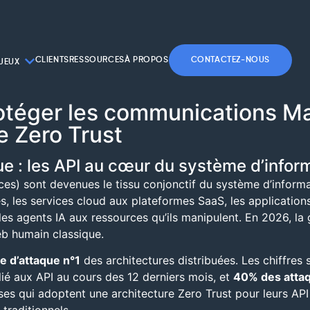
CLIENTS
RESSOURCES
À PROPOS
CONTACTEZ-NOUS
JEUX
Protéger les communications 
e Zero Trust
ue : les API au cœur du système d’infor
es) sont devenues le tissu conjonctif du système d’informat
, les services cloud aux plateformes SaaS, les application
les agents IA aux ressources qu’ils manipulent. En 2026, la 
eb humain classique.
e d’attaque n°1
des architectures distribuées. Les chiffres 
lié aux API au cours des 12 derniers mois, et
40% des atta
ses qui adoptent une architecture Zero Trust pour leurs AP