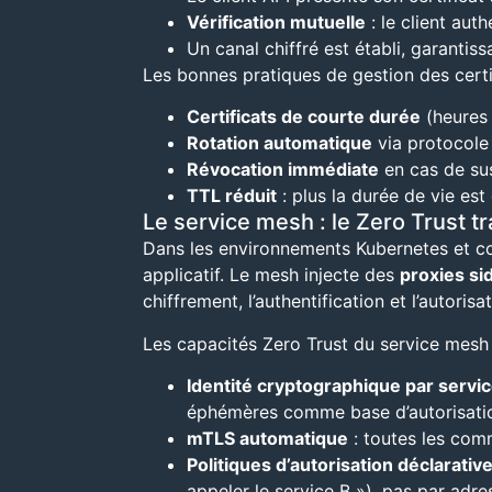
Vérification mutuelle
: le client auth
Un canal chiffré est établi, garantissa
Les bonnes pratiques de gestion des certi
Certificats de courte durée
(heures 
Rotation automatique
via protocole
Révocation immédiate
en cas de su
TTL réduit
: plus la durée de vie est
Le service mesh : le Zero Trust 
Dans les environnements Kubernetes et co
applicatif. Le mesh injecte des
proxies si
chiffrement, l’authentification et l’autori
Les capacités Zero Trust du service mesh 
Identité cryptographique par servi
éphémères comme base d’autorisati
mTLS automatique
: toutes les comm
Politiques d’autorisation déclarativ
appeler le service B »), pas par adres