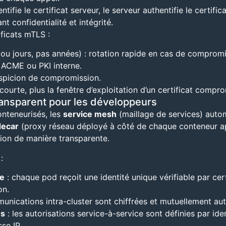
entifie le certificat serveur, le serveur authentifie le certifica
nt confidentialité et intégrité.
ficats mTLS :
ou jours, pas années) : rotation rapide en cas de compromi
 ACME ou PKI interne.
spicion de compromission.
 courte, plus la fenêtre d’exploitation d’un certificat compro
transparent pour les développeurs
nteneurisés, les
service mesh
(maillage de services) auto
decar
(proxy réseau déployé à côté de chaque conteneur appli
sation de manière transparente.
:
ce
: chaque pod reçoit une identité unique vérifiable par cer
on.
unications intra-cluster sont chiffrées et mutuellement aut
es
: les autorisations service-à-service sont définies par ide
se IP.