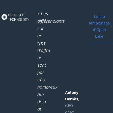
« Les
Lire le
différenciants
témoignage
sur
d'Open
ce
Lake
type
d’offre
ne
sont
pas
très
nombreux.
Antony
Au-
Derbès,
delà
CEO
du
chez