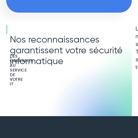
Nos reconnaissances
s
garantissent votre sécurité
T
DES
informatique
GARANTIES
AU
t
SERVICE
DE
VOTRE
IT