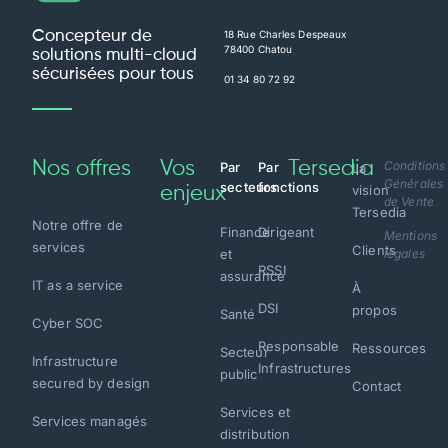
Concepteur de
18 Rue Charles Despeaux
78400 Chatou
solutions multi-cloud
sécurisées pour tous
01 34 80 72 92
Nos offres
Vos
Tersedia
Conditions
Par
Par
La
Générales
secteurs
fonctions
vision
enjeux
de Vente
Tersedia
Notre offre de
Finance
Dirigeant
Mentions
services
Clients
et
légales
RSSI
assurance
IT as a service
À
DSI
propos
Santé
Cyber SOC
Responsable
Ressources
Secteur
Infrastructure
Infrastructures
public
secured by design
Contact
Services et
Services managés
distribution