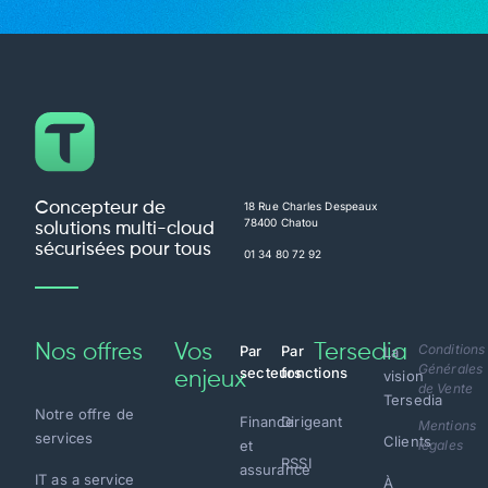
Concepteur de
18 Rue Charles Despeaux
78400 Chatou
solutions multi-cloud
sécurisées pour tous
01 34 80 72 92
Nos offres
Vos
Tersedia
Conditions
Par
Par
La
Générales
secteurs
fonctions
vision
enjeux
de Vente
Tersedia
Notre offre de
Finance
Dirigeant
Mentions
services
Clients
et
légales
RSSI
assurance
IT as a service
À