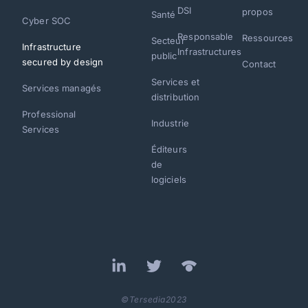
DSI
propos
Santé
Cyber SOC
Responsable
Ressources
Secteur
Infrastructure
Infrastructures
public
secured by design
Contact
Services et
Services managés
distribution
Professional
Industrie
Services
Éditeurs
de
logiciels
©Tersedia2023