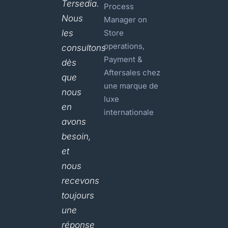
Tersedia.
Process
Nous
Manager on
les
Store
operations,
consultons
Payment &
dès
Aftersales chez
que
une marque de
nous
luxe
en
internationale
avons
besoin,
et
nous
recevons
toujours
une
réponse