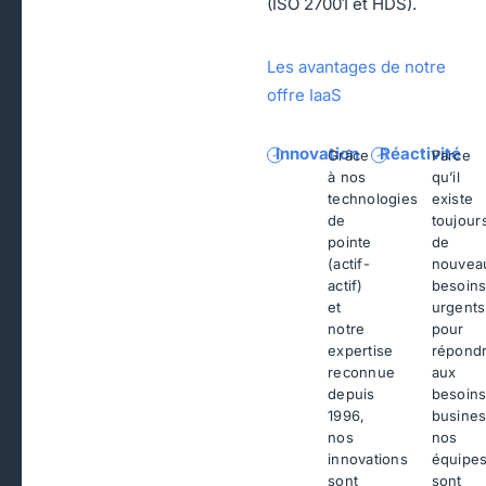
(ISO 27001 et HDS).
Les avantages de notre
offre IaaS
Innovation
Réactivité
Grâce
Parce
à nos
qu’il
technologies
existe
de
toujour
pointe
de
(actif-
nouvea
actif)
besoin
et
urgents
notre
pour
expertise
répond
reconnue
aux
depuis
besoin
1996,
busines
nos
nos
innovations
équipe
sont
sont