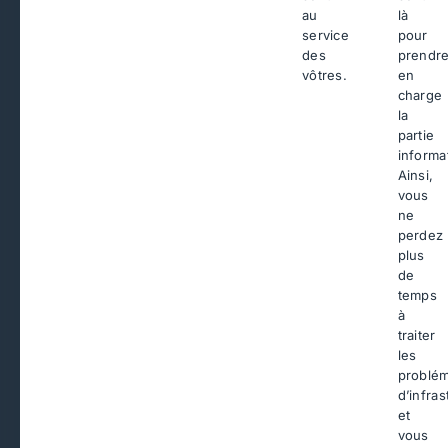
au
là
service
pour
des
prendr
vôtres.
en
charge
la
partie
informa
Ainsi,
vous
ne
perdez
plus
de
temps
à
traiter
les
problém
d’infras
et
vous