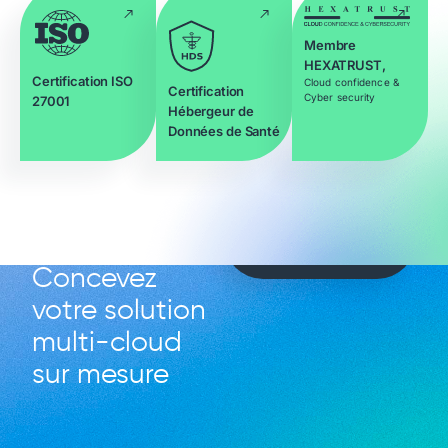
Membre
HEXATRUST,
Certification ISO
Cloud confidence &
Certification
Cyber security
27001
Hébergeur de
Données de Santé
DISCUTEZ AVEC NOS
DISCUTEZ AVEC NOS
EXPERTS
EXPERTS
Concevez
votre solution
multi-cloud
sur mesure