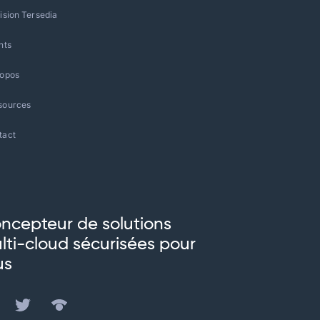
ision Tersedia
nts
ropos
sources
tact
ncepteur de solutions
lti-cloud sécurisées pour
us