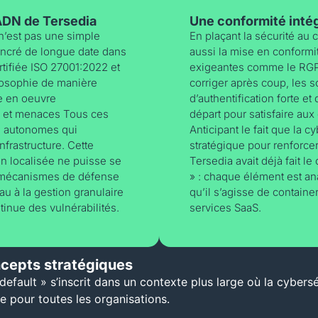
ADN de Tersedia
Une conformité inté
 n’est pas une simple
En plaçant la sécurité au 
 ancré de longue date dans
aussi la mise en conform
rtifiée ISO 27001:2022 et
exigeantes comme le RGPD
losophie de manière
corriger après coup, les s
se en oeuvre
d’authentification forte 
es et menaces Tous ces
départ pour satisfaire au
s autonomes qui
Anticipant le fait que la 
infrastructure. Cette
stratégique pour renforcer
n localisée ne puisse se
Tersedia avait déjà fait l
s mécanismes de défense
» : chaque élément est ana
u à la gestion granulaire
qu’il s’agisse de containe
tinue des vulnérabilités.
services SaaS.
ncepts stratégiques
default » s’inscrit dans un contexte plus large où la cybers
e pour toutes les organisations.