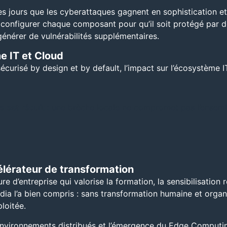
jours que les cyberattaques gagnent en sophistication et ex
 configurer chaque composant pour qu’il soit protégé par d
générer de vulnérabilités supplémentaires.
e IT et Cloud
urisé by design et by default, l’impact sur l’écosystème IT 
 est réduit :
une brèche locale ne compromet pas l’ensemble
lérateur de transformation
e d’entreprise qui valorise la formation, la sensibilisation
dia l’a bien compris : sans transformation humaine et organ
loitée.
nvironnements distribués et l’émergence du Edge Computin