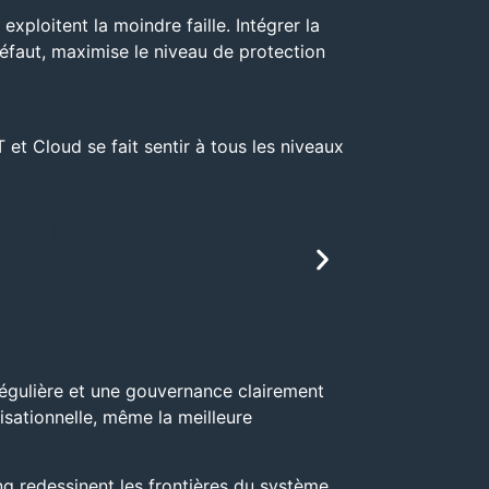
ploitent la moindre faille. Intégrer la
éfaut, maximise le niveau de protection
et Cloud se fait sentir à tous les niveaux
 de l’infrastructure.
L’évolutivité es
être freinées pa
 régulière et une gouvernance clairement
isationnelle, même la meilleure
g redessinent les frontières du système