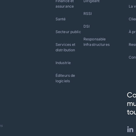
Finance et
Dirigeant
assurance
La v
RSSI
Santé
Clie
DSI
Secteur public
À p
Responsable
Services et
Infrastructures
Res
distribution
Con
Industrie
Éditeurs de
logiciels
Co
mu
to
es