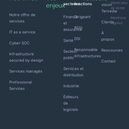
Générales
secteurs
fonctions
vision
enjeux
de Vente
Tersedia
Notre offre de
Finance
Dirigeant
Mentions
services
Clients
et
légales
RSSI
assurance
IT as a service
À
DSI
propos
Santé
Cyber SOC
Responsable
Ressources
Secteur
Infrastructure
Infrastructures
public
secured by design
Contact
Services et
Services managés
distribution
Professional
Industrie
Services
Éditeurs
de
logiciels