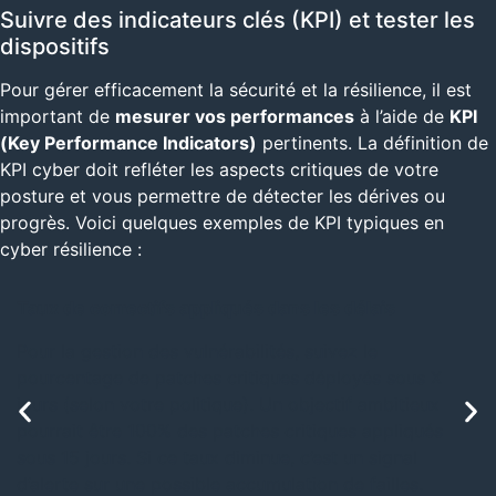
Suivre des indicateurs clés (KPI) et tester les
dispositifs
Pour gérer efficacement la sécurité et la résilience, il est
important de
mesurer vos performances
à l’aide de
KPI
(Key Performance Indicators)
pertinents. La définition de
KPI cyber doit refléter les aspects critiques de votre
posture et vous permettre de détecter les dérives ou
progrès. Voici quelques exemples de KPI typiques en
cyber résilience :
Taux de correctifs appliqués dans les délais
Pour la gestion des vulnérabilités, suivez le
pourcentage de patches critiques déployés sous X
jours (selon votre politique). Un objectif ambitieux
pourrait être 100% des patches critiques appliqués
sous 15 jours. Si ce taux diminue, c’est un signal
d’alerte sur une possible accumulation de failles.