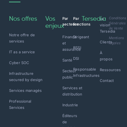
Nos offres
Vos
Tersedia
Conditions
Par
Par
La
Générales
secteurs
fonctions
vision
enjeux
de Vente
Tersedia
Notre offre de
Finance
Dirigeant
Mentions
services
Clients
et
légales
RSSI
assurance
IT as a service
À
DSI
propos
Santé
Cyber SOC
Responsable
Ressources
Secteur
Infrastructure
Infrastructures
public
secured by design
Contact
Services et
Services managés
distribution
Professional
Industrie
Services
Éditeurs
de