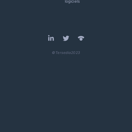
logiciels
©Tersedia2023