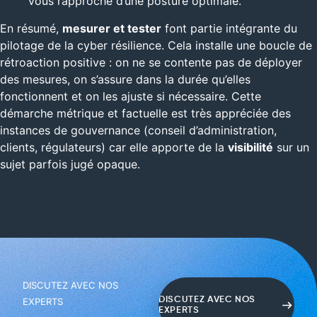
vous rapproche d’une posture optimale.
En résumé,
mesurer et tester
font partie intégrante du
pilotage de la cyber résilience. Cela installe une boucle de
rétroaction positive : on ne se contente pas de déployer
des mesures, on s’assure dans la durée qu’elles
fonctionnent et on les ajuste si nécessaire. Cette
démarche métrique et factuelle est très appréciée des
instances de gouvernance (conseil d’administration,
clients, régulateurs) car elle apporte de la
visibilité
sur un
sujet parfois jugé opaque.
DISCUTEZ AVEC NOS
Étiqueté
Cyberrésilience
,
cybersécurité
,
Réglementaire
,
DISCUTEZ AVEC NOS
EXPERTS
EXPERTS
résiliences
,
SOC