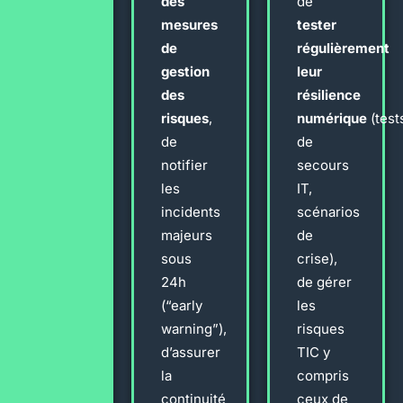
des
de
mesures
tester
de
régulièrement
gestion
leur
des
résilience
risques
,
numérique
(test
de
de
notifier
secours
les
IT,
incidents
scénarios
majeurs
de
sous
crise),
24h
de gérer
(“early
les
warning”),
risques
d’assurer
TIC y
la
compris
continuité
ceux de