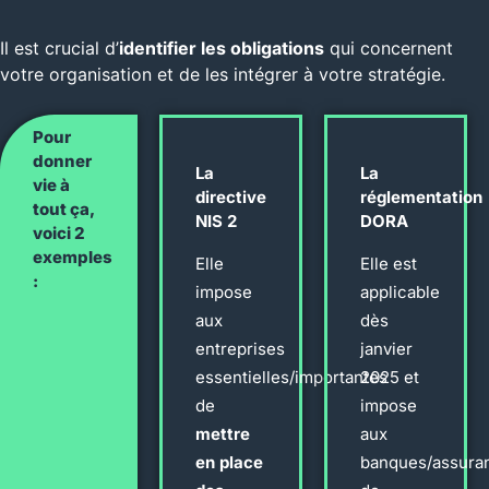
Il est crucial d’
identifier les obligations
qui concernent
votre organisation et de les intégrer à votre stratégie.
Pour
donner
La
La
vie à
directive
réglementation
tout ça,
NIS 2
DORA
voici 2
exemples
Elle
Elle est
:
impose
applicable
aux
dès
entreprises
janvier
essentielles/importantes
2025 et
de
impose
mettre
aux
en place
banques/assura