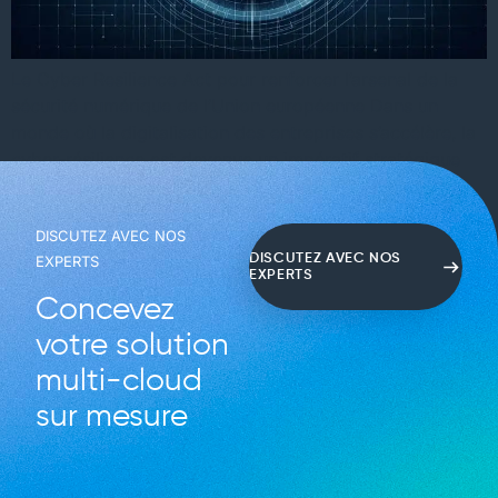
Le Cyber Resilience Act pour renforcer l’arsenal de la
sécurité numérique de l’Union européenne Dans un
monde où la digitalisation des entreprises s’accélère, la
cyber-résilience est devenue un impératif stratégique
pour garantir la continuité des activités en cas
d’attaques informatiques. Face à cette nécessité, l’Union
DISCUTEZ AVEC NOS
Européenne a pris des mesures proactives avec
DISCUTEZ AVEC NOS
EXPERTS
l’introduction du Cyber […]
EXPERTS
Concevez
votre solution
multi-cloud
sur mesure