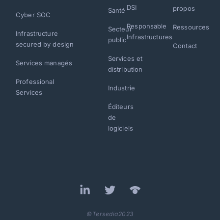
DSI
propos
Santé
Cyber SOC
Responsable
Ressources
Secteur
Infrastructure
Infrastructures
public
secured by design
Contact
Services et
Services managés
distribution
Professional
Industrie
Services
Éditeurs
de
logiciels
©Tersedia2023