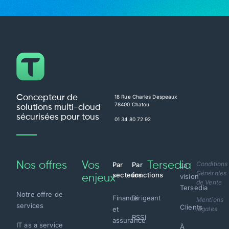
Concepteur de
18 Rue Charles Despeaux
78400 Chatou
solutions multi-cloud
sécurisées pour tous
01 34 80 72 92
Nos offres
Vos
Tersedia
Conditions
Par
Par
La
Générales
secteurs
fonctions
vision
enjeux
de Vente
Tersedia
Notre offre de
Finance
Dirigeant
Mentions
services
Clients
et
légales
RSSI
assurance
IT as a service
À