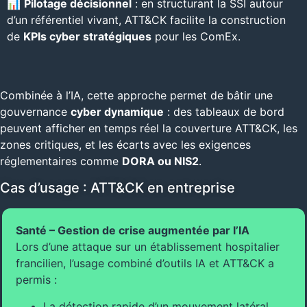
📊
Pilotage décisionnel
: en structurant la SSI autour
d’un référentiel vivant, ATT&CK facilite la construction
de
KPIs cyber stratégiques
pour les ComEx.
Combinée à l’IA, cette approche permet de bâtir une
gouvernance
cyber dynamique
: des tableaux de bord
peuvent afficher en temps réel la couverture ATT&CK, les
zones critiques, et les écarts avec les exigences
réglementaires comme
DORA ou NIS2
.
Cas d’usage : ATT&CK en entreprise
Santé – Gestion de crise augmentée par l’IA
Lors d’une attaque sur un établissement hospitalier
francilien, l’usage combiné d’outils IA et ATT&CK a
permis :
La détection rapide d’un mouvement latéral