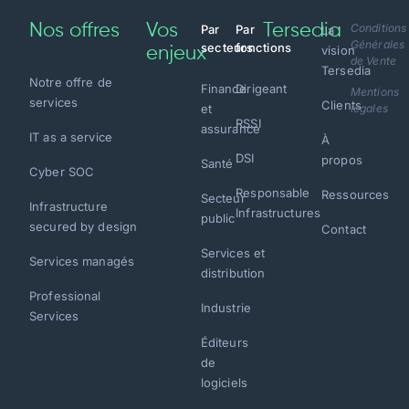
Nos offres
Vos
Tersedia
Conditions
Par
Par
La
Générales
secteurs
fonctions
vision
enjeux
de Vente
Tersedia
Notre offre de
Finance
Dirigeant
Mentions
services
Clients
et
légales
RSSI
assurance
IT as a service
À
DSI
propos
Santé
Cyber SOC
Responsable
Ressources
Secteur
Infrastructure
Infrastructures
public
secured by design
Contact
Services et
Services managés
distribution
Professional
Industrie
Services
Éditeurs
de
logiciels