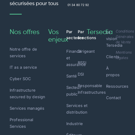
sécurisées pour tous
01 34 80 72 92
Nos offres
Vos
Tersedia
Conditions
Par
Par
La
Générales
secteurs
fonctions
vision
enjeux
de Vente
Tersedia
Notre offre de
Finance
Dirigeant
Mentions
services
Clients
et
légales
RSSI
assurance
IT as a service
À
DSI
propos
Santé
Cyber SOC
Responsable
Ressources
Secteur
Infrastructure
Infrastructures
public
secured by design
Contact
Services et
Services managés
distribution
Professional
Industrie
Services
Éditeurs